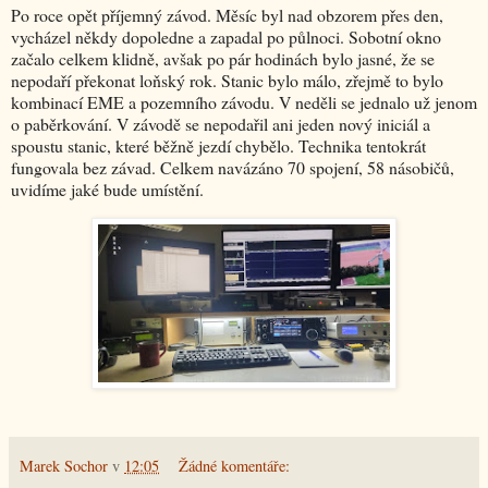
Po roce opět příjemný závod. Měsíc byl nad obzorem přes den,
vycházel někdy dopoledne a zapadal po půlnoci. Sobotní okno
začalo celkem klidně, avšak po pár hodinách bylo jasné, že se
nepodaří překonat loňský rok. Stanic bylo málo, zřejmě to bylo
kombinací EME a pozemního závodu. V neděli se jednalo už jenom
o paběrkování. V závodě se nepodařil ani jeden nový iniciál a
spoustu stanic, které běžně jezdí chybělo. Technika tentokrát
fungovala bez závad. Celkem navázáno 70 spojení, 58 násobičů,
uvidíme jaké bude umístění.
Marek Sochor
v
12:05
Žádné komentáře: