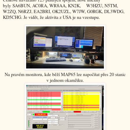
byly SA6BUN, AC0RA, WR8AA, KN2K, W3HZU, N5TM,
W2ZQ, N6RZJ, EA2BRI, OK2UZL, W7JW, G0RGK, DL3WDG,
KD5CHG. Je vidět, že aktivita z USA je na vzestupu.
Na pravém monitoru, kde běží MAP65 lze napočítat přes 20 stanic
v jednom okamžiku.