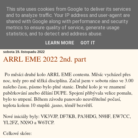
This site uses cookies from Google to deliver its services
OK2DL Marek Sochor
and to analyze traffic. Your IP address and user-agent are
shared with Google along with performance and security
metrics to ensure quality of service, generate usage
JN79WL
statistics, and to detect and address abuse.
LEARN MORE
GOT IT
sobota 19. listopadu 2022
ARRL EME 2022 2nd. part
Po měsíci druhé kolo ARRL EME contestu. Měsíc vycházel přes
noc, tedy pro mě těžká disciplína. Začal jsem v sobotu ráno ve 3.00
našeho času, pásmo bylo plné stanic. Druhé kolo je ve znamení
paběrkování anebo dělání DUPE. Spojení přibývala velice pomalu,
bylo to utrpení. Během závodu panovalo neuvěřitelné počasí,
teplota kolem 10 stupňů ,jasno, téměř bezvětří.
Nové iniciály byly: VK3VJP, DF7KB, PA3HDG, N9HF, EW7CC,
YL2FZ, NX9O a W6TCP.
Celkové skóre: