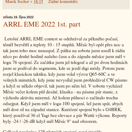
Marek Sochor
v
18:15
Žádné komentáře:
středa 19. října 2022
ARRL EME 2022 1st. part
Letošní ARRL EME contest se odehrával za pěkného počasí,
téměř bezvětří a teploty 10 - 15 stupňů. Měsíc byl opět přes noc a
tak jsem toho moc nenaspal. Z pátku na sobotu jsem usedl k rádiu
něco po druhé hodině našeho času a do západu měsíce jsem měl v
logu 76 spojení. Ze začátku jsem jel telegraf a až po dvou hodinách
jsem se podíval do segmentu, kde se jezdí digi módy. Potom jsem
rozjel klasickou taktiku, kdy jsem volal výzvu Q65-60C a ve
volných minutách, kdy jsme nevysílal jsem prohledával CW pásmo
a když se někdo objevil, tak jsem po něm šel. V sobotu vycházel
Měsíc večer kolem půl desáté, klasika - na pásmu pár stanic, z
východu aktivita mizerná. Až kolem půlnoci o začínalo trochu
odsejpat. Když jsem měl v logu 100 spojení, šel jsem spát, abych
měl dost sil na západní stanice. Kuriózní spojení bylo s G4BRK,
který používal 36 el Yagi bez elevace a pár Wattů výkonu. Reporty
byly -24 / -26 dB když měl Měsíc 9° nad obzorem.
Celkově navázáno 125 platných spojení, nové iniciály