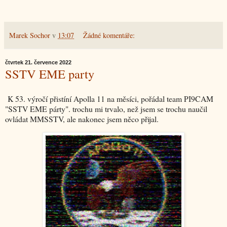
Marek Sochor
v
13:07
Žádné komentáře:
čtvrtek 21. července 2022
SSTV EME party
K 53. výročí přistíní Apolla 11 na měsíci, pořádal team PI9CAM
"SSTV EME párty". trochu mi trvalo, než jsem se trochu naučil
ovládat MMSSTV, ale nakonec jsem něco přijal.