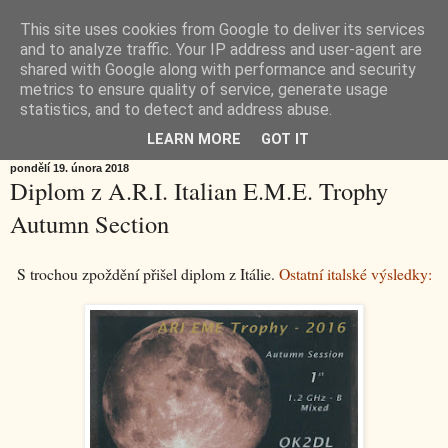
This site uses cookies from Google to deliver its services
OK2DL Marek Sochor
and to analyze traffic. Your IP address and user-agent are
shared with Google along with performance and security
metrics to ensure quality of service, generate usage
JN79WL
statistics, and to detect and address abuse.
LEARN MORE
GOT IT
pondělí 19. února 2018
Diplom z A.R.I. Italian E.M.E. Trophy
Autumn Section
S trochou zpoždění přišel diplom z Itálie.
Ostatní italské výsledky: