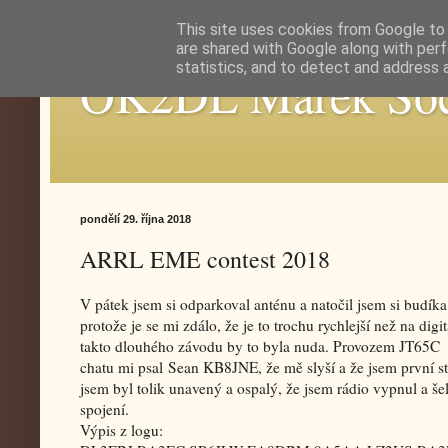
This site uses cookies from Google to d
are shared with Google along with perf
statistics, and to detect and address 
OK2DL Marek So
pondělí 29. října 2018
ARRL EME contest 2018
V pátek jsem si odparkoval anténu a natočil jsem si budíka
protože je se mi zdálo, že je to trochu rychlejší než na dig
takto dlouhého závodu by to byla nuda. Provozem JT65C m
chatu mi psal Sean KB8JNE, že mě slyší a že jsem první st
jsem byl tolik unavený a ospalý, že jsem rádio vypnul a š
spojení.
Výpis z logu: