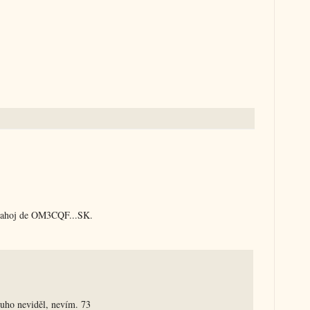
k ahoj de OM3CQF...SK.
ouho neviděl, nevím. 73