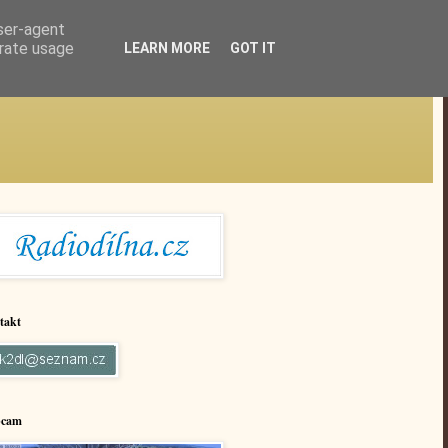
user-agent
erate usage
LEARN MORE
GOT IT
takt
cam