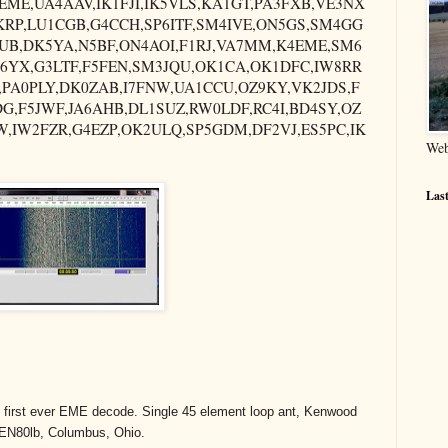
EME,UA4AAV,IK1FJI,IK5VLS,KA1GT,PA3FXB,VE3NX
RP,LU1CGB,G4CCH,SP6ITF,SM4IVE,ON5GS,SM4GG
AUB,DK5YA,N5BF,ON4AOI,F1RJ,VA7MM,K4EME,SM6
6YX,G3LTF,F5FEN,SM3JQU,OK1CA,OK1DFC,IW8RR
,PA0PLY,DK0ZAB,I7FNW,UA1CCU,OZ9KY,VK2JDS,F
DG,F5JWF,JA6AHB,DL1SUZ,RW0LDF,RC4I,BD4SY,OZ
IW2FZR,G4EZP,OK2ULQ,SP5GDM,DF2VJ,ES5PC,IK
We
Las
y first ever EME decode. Single 45 element loop ant, Kenwood
 EN80lb, Columbus, Ohio.