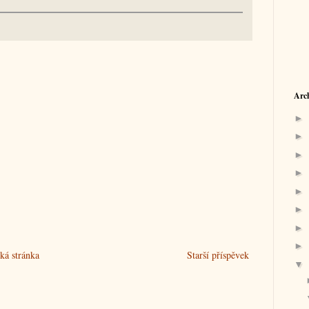
Arc
►
►
►
►
►
►
►
►
á stránka
Starší příspěvek
▼