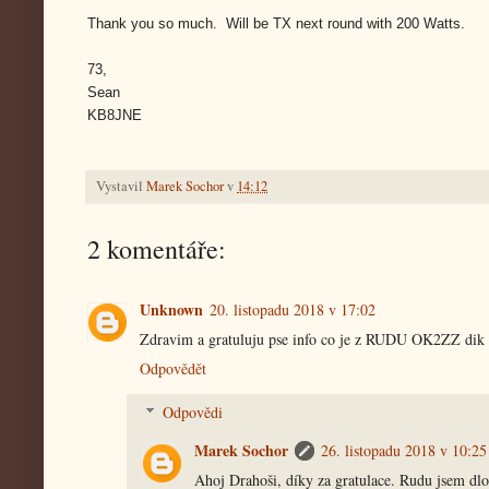
Thank you so much. Will be TX next round with 200 Watts.
73,
Sean
KB8JNE
Vystavil
Marek Sochor
v
14:12
2 komentáře:
Unknown
20. listopadu 2018 v 17:02
Zdravim a gratuluju pse info co je z RUDU OK2ZZ di
Odpovědět
Odpovědi
Marek Sochor
26. listopadu 2018 v 10:25
Ahoj Drahoši, díky za gratulace. Rudu jsem dl