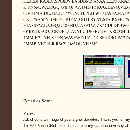
DL3EBJ,RA3EC,SP6JLW,EA8DBM,9A5AA,LZ2US,RA3
K,RN6M,WA3RGQ,G4FQI,AA4MD,F5KUG,HB9Q,VE3K
C,VE4MA,DL7DA,DL7YC,NC1I,PE1LWT,UA9FA,RA3
CKU,WA6PY,SM6PG,KL6M,OH1LRY,VE6TA,K6MG,W
F,JA8SZW,LA3EQ,DL8FBD,UA3PTW,VK4CDI,DK3WG
6KRK,IK3COJ,OE5JFL,UA9YLU,DF3RU,JH1KRC,OH2
4MM,K2UYH,K5DN,WA9FWD,LZ1DX,SP3XBO,PA2DW,
2MMB,VK2FLR,R6CS,OZ6OL,VK5MC.
E-mail os Seana
Marek,
Attached is an image of your signal decodes. Thank you for m
TS-2000X with 34dB >.3dB preamp in my carn the driveway at