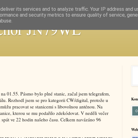
eliver its services and to analyze traffic. Your IP address and 
ormance and security metrics to ensure quality of service, gen
abuse.
chor JN79WL
 na 01.55. Pásmo bylo plné stanic, začal jsem telegrafem,
Kon
itálu. Rozhodl jsem se pro kategorii CW/digital, protože u
ůžu pracovat se stanicemi s libovolnou anténou. Na
anice, kterou se mu podařilo zdekódovat. V neděli večer
el spát ve 22 hodin našeho času. Celkem navázáno 96
Web