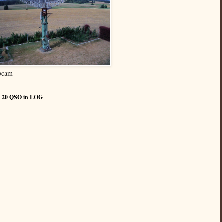
bcam
t 20 QSO in LOG