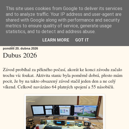
This site uses cookies from Google to deliver its services
OK2DL Marek Sochor
and to analyze traffic. Your IP address and user-agent are
shared with Google along with performance and security
metrics to ensure quality of service, generate usage
JN79WL
statistics, and to detect and address abuse.
LEARN MORE
GOT IT
pondělí 20. dubna 2026
Dubus 2026
Závod probíhal za pěkného počasí, akorát ke konci závodu začalo
trochu víc foukat. Aktivita stanic byla poměrně dobrá, přesto mám
pocit, že by na takto obsazený závod stačil jeden den a ne celý
víkend. Celkově navázáno 64 platných spojení a 55 násobičů.